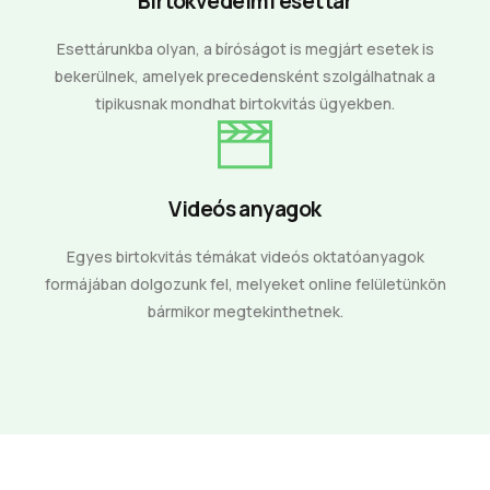
Birtokvédelmi esettár
Esettárunkba olyan, a bíróságot is megjárt esetek is
bekerülnek, amelyek precedensként szolgálhatnak a
tipikusnak mondhat birtokvitás ügyekben.
Videós anyagok
Egyes birtokvitás témákat videós oktatóanyagok
formájában dolgozunk fel, melyeket online felületünkön
bármikor megtekinthetnek.