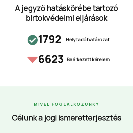
A jegyző hatáskörébe tartozó
birtokvédelmi eljárások
1792
Helytadó határozat
6623
Beérkezett kérelem
MIVEL FOGLALKOZUNK?
Célunk a jogi ismeretterjesztés